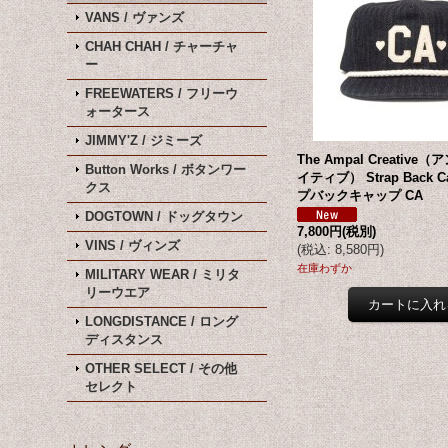
VANS / ヴァンズ
CHAH CHAH / チャーチャ
ー
FREEWATERS / フリーウ
ォータース
JIMMY'Z / ジミーズ
The Ampal Creativ
Button Works / ボタンワー
イティブ） Strap Back
クス
プバックキャップ CA
DOGTOWN / ドッグタウン
7,800円
(税別)
VINS / ヴィンズ
(
税込
:
8,580円
)
在庫わずか
MILITARY WEAR / ミリタ
リーウエア
LONGDISTANCE / ロング
ディスタンス
OTHER SELECT / その他
セレクト