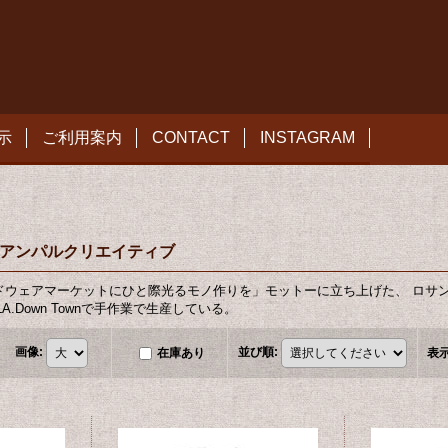
示
ご利用案内
CONTACT
INSTAGRAM
ive / アンパルクリエイティブ
ウェアマーケットにひと際光るモノ作りを」モットーに立ち上げた、 ロサンゼルス発
を使いLA.Down Townで手作業で生産している。
画像
:
並び順
:
在庫あり
表