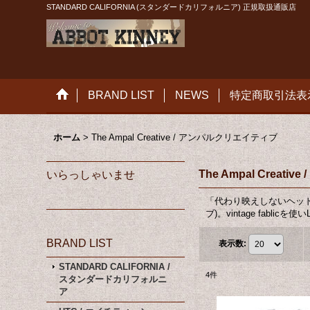
STANDARD CALIFORNIA (スタンダードカリフォルニア) 正規取扱通販店
BRAND LIST
NEWS
特定商取引法表
ホーム
>
The Ampal Creative / アンパルクリエイティブ
The Ampal Creat
いらっしゃいませ
「代わり映えしないヘッド
ブ)。vintage fablic
BRAND LIST
表示数
:
STANDARD CALIFORNIA /
4
件
スタンダードカリフォルニ
ア