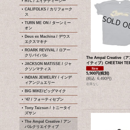
HTC / エイチティーシー
CALIFOLKS / カリフォーク
ス
TURN ME ON / ターンミー
オン
Deus ex Machina / デウス
エクスマキナ
ROARK REVIVAL / ロアー
クリバイバル
The Ampal Creativ
イティブ）CHEETAH TE
JACKSON MATISSE / ジャ
クソンマティス
5,900円
(税別)
INDIAN JEWELRY / インデ
(
税込
:
6,490円
)
ィアンジュエリー
在庫なし
BIG MIKE/ビッグマイク
’47 / フォーティセブン
Tony Taizsun / トニータイ
ズサン
The Ampal Creative / アン
パルクリエイティブ